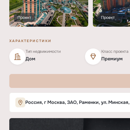
Проект
Проект
ХАРАКТЕРИСТИКИ
Тип недвижимости
Класс проекта
Дом
Премиум
Характеристики ЖК «Золотые Ключи
Россия, г Москва, ЗАО, Раменки, ул. Минская, 1
ОСНОВНЫЕ