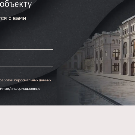
 объекту
тся с вами
.
бработки персональных данных
ламные/информационные