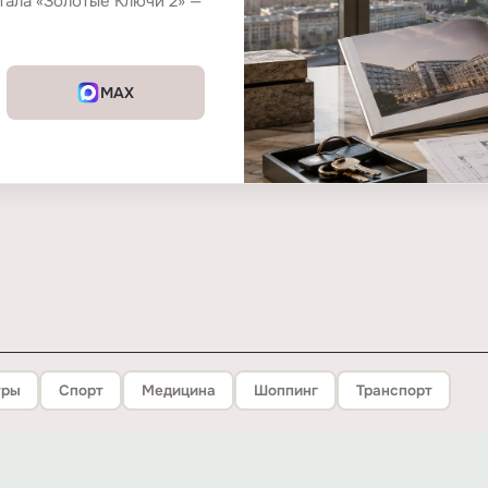
тала «Золотые Ключи 2» —
MAX
тры
Спорт
Медицина
Шоппинг
Транспорт