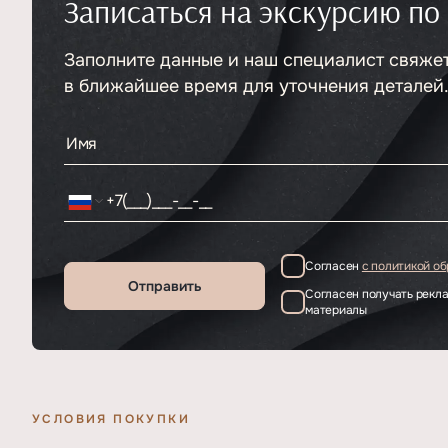
Записаться на экскурсию по
Тип
ЖК
Класс проекта
Премиум
Этажность
Заполните данные и наш специалист свяже
22
в ближайшее время для уточнения деталей
Согласен
с политикой о
Отправить
Согласен получать рек
материалы
УСЛОВИЯ ПОКУПКИ