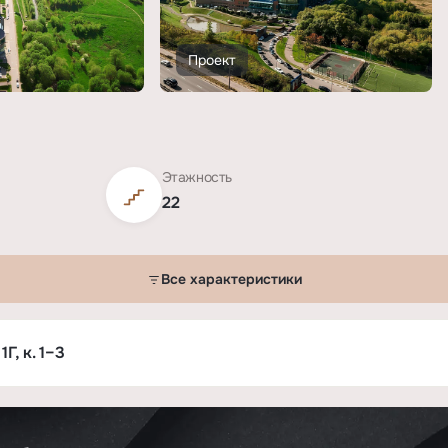
Проект
Этажность
22
Все характеристики
 2»
Г, к. 1–3