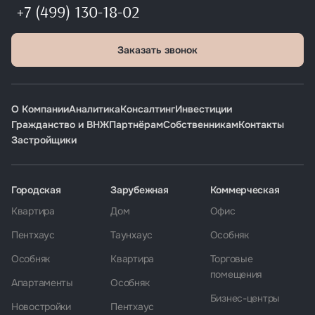
+7 (499) 130-18-02
Заказать звонок
О Компании
Аналитика
Консалтинг
Инвестиции
Гражданство и ВНЖ
Партнёрам
Собственникам
Контакты
Застройщики
Городская
Зарубежная
Коммерческая
Квартира
Дом
Офис
Пентхаус
Таунхаус
Особняк
Особняк
Квартира
Торговые
помещения
Апартаменты
Особняк
Бизнес-центры
Новостройки
Пентхаус