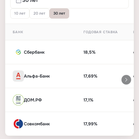
10 лет
20 лет
30 лет
БАНК
ГОДОВАЯ СТАВКА
ПЕ
Сбербанк
18,5%
от
Альфа-Банк
17,69%
от
ДОМ.РФ
17,1%
от
Совкомбанк
17,99%
от