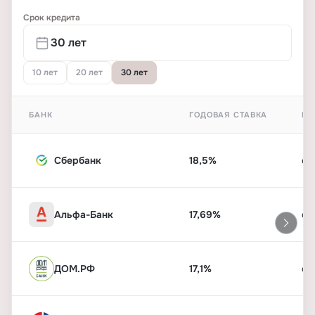
Срок кредита
10 лет
20 лет
30 лет
БАНК
ГОДОВАЯ СТАВКА
ПЕ
Сбербанк
18,5%
от
Альфа-Банк
17,69%
от
ДОМ.РФ
17,1%
от