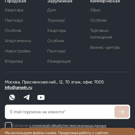
Городская
Зарубежная
Коммерческая
Квартира
Дом
Офис
Пентхаус
Таунхаус
Особняк
Особняк
Квартира
Торговые
помещения
Апартаменты
Особняк
Бизнес-центры
Новостройки
Пентхаус
Вторичка
Резиденция
Москва, Пресненская наб., 12, 70 этаж, офис 7005
info@anwin.ru
Согласен
с политикой обработки персональных данных
Мы используем файлы cookie. Продолжая работу с сайтом,