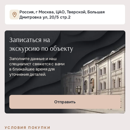
Характеристики ЖК «Большая Дмитровка, 20/
Россия, г Москва, ЦАО, Тверской, Большая
Дмитровка ул, 20/5 стр.2
ОСНОВНЫЕ
Записаться на
Тип
ЖК
экскурсию по объекту
Класс проекта
Элитный
Заполните данные и наш
специалист свяжется с вами
Этажность
5
в ближайшее время для
уточнения деталей.
Отделка
Без отделки
Отправить
УСЛОВИЯ ПОКУПКИ