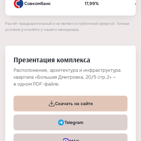
Совкомбанк
17,99%
от
Расчёт предварительный и не является публичной офертой. Точные
условия уточняйте у нашего менеджера.
Презентация комплекса
Расположение, архитектура и инфраструктура
квартала «Большая Дмитровка, 20/5 стр.2» —
в одном PDF-файле.
Скачать на сайте
Telegram