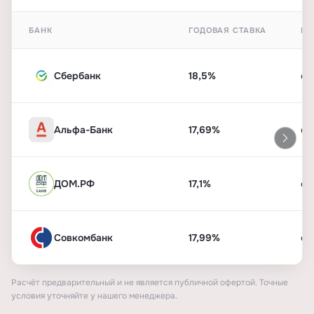
БАНК
ГОДОВАЯ СТАВКА
ПЕ
Сбербанк
18,5%
от
Альфа-Банк
17,69%
от
ДОМ.РФ
17,1%
от
Совкомбанк
17,99%
от
Расчёт предварительный и не является публичной офертой. Точные
условия уточняйте у нашего менеджера.