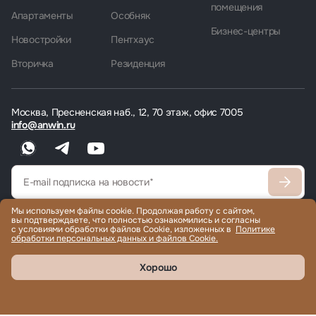
помещения
Апартаменты
Особняк
Бизнес-центры
Новостройки
Пентхаус
Вторичка
Резиденция
Москва, Пресненская наб., 12, 70 этаж, офис 7005
info@anwin.ru
Мы используем файлы cookie. Продолжая работу с сайтом,
Согласен
с политикой обработки персональных данных
вы подтверждаете, что полностью ознакомились и согласны
с условиями обработки файлов Cookie, изложенных в
Политике
Согласен получать рекламные/информационные материалы
обработки персональных данных и файлов Cookie.
Хорошо
Продажа и аренда элитной недвижимости по всему миру, помощь
с гражданством и ВНЖ.
© 2022-2026 Международная компания Anwin