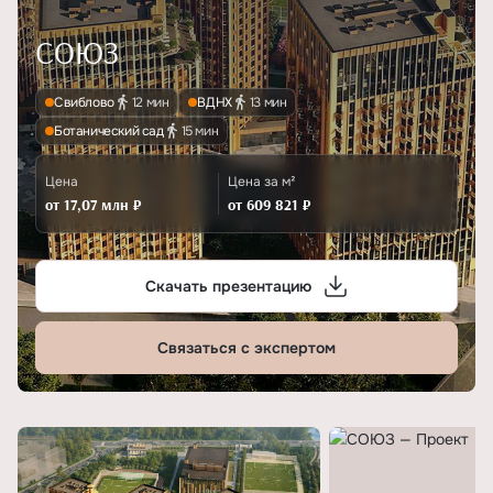
СОЮЗ
Свиблово
12 мин
ВДНХ
13 мин
Ботанический сад
15 мин
Цена
Цена за м²
от 17,07 млн ₽
от 609 821 ₽
Скачать презентацию
Связаться с экспертом