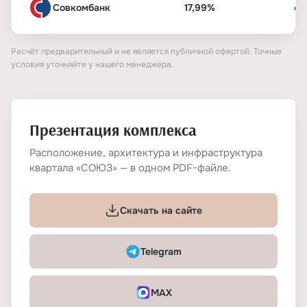
Совкомбанк
17,99%
от
Расчёт предварительный и не является публичной офертой. Точные
условия уточняйте у нашего менеджера.
Презентация комплекса
Расположение, архитектура и инфраструктура
квартала «СОЮЗ» — в одном PDF-файле.
Скачать на сайте
Telegram
MAX