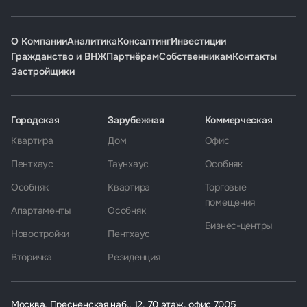
О Компании
Аналитика
Консалтинг
Инвестиции
Гражданство и ВНЖ
Партнёрам
Собственникам
Контакты
Застройщики
Городская
Зарубежная
Коммерческая
Квартира
Дом
Офис
Пентхаус
Таунхаус
Особняк
Особняк
Квартира
Торговые
помещения
Апартаменты
Особняк
Бизнес-центры
Новостройки
Пентхаус
Вторичка
Резиденция
Москва, Пресненская наб., 12, 70 этаж, офис 7005