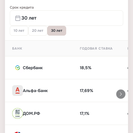
Срок кредита
10 лет
20 лет
30 лет
БАНК
ГОДОВАЯ СТАВКА
ПЕ
Сбербанк
18,5%
от
Альфа-Банк
17,69%
от
ДОМ.РФ
17,1%
от