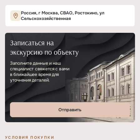
Характеристики ЖК «СОЮЗ»
Россия, г Москва, СВАО, Ростокино, ул
Сельскохозяйственная
ОСНОВНЫЕ
Записаться на
Тип
ЖК
экскурсию по объекту
Класс проекта
Премиум
Заполните данные и наш
специалист свяжется с вами
Этажность
24
в ближайшее время для
уточнения деталей.
Отделка
Без отделки
Отправить
УСЛОВИЯ ПОКУПКИ