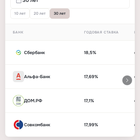
10 лет
20 лет
30 лет
БАНК
ГОДОВАЯ СТАВКА
ПЕ
Сбербанк
18,5%
от
Альфа-Банк
17,69%
от
ДОМ.РФ
17,1%
от
Совкомбанк
17,99%
от