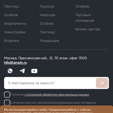
Пентхаус
Таунхаус
Особняк
Особняк
Квартира
Торговые
помещения
Апартаменты
Особняк
Бизнес-центры
Новостройки
Пентхаус
Вторичка
Резиденция
Москва, Пресненская наб., 12, 70 этаж, офис 7005
info@anwin.ru
Согласен
с политикой обработки персональных данных
Согласен получать рекламные/информационные материалы
Мы используем файлы cookie. Продолжая работу с сайтом,