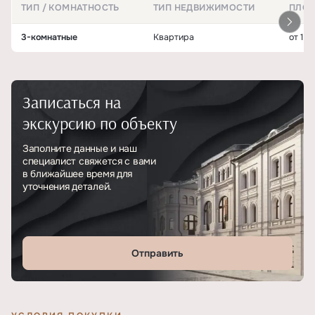
ТИП / КОМНАТНОСТЬ
ТИП НЕДВИЖИМОСТИ
ПЛО
Квартиры и планировки в ЖК «Панорама»
3-комнатные
Квартира
от 177.
Записаться на
экскурсию по объекту
Заполните данные и наш
специалист свяжется с вами
в ближайшее время для
уточнения деталей.
Отправить