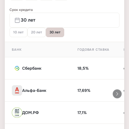
Срок кредита
10 лет
20 лет
30 лет
БАНК
ГОДОВАЯ СТАВКА
ПЕ
Сбербанк
18,5%
от
Альфа-Банк
17,69%
от
ДОМ.РФ
17,1%
от