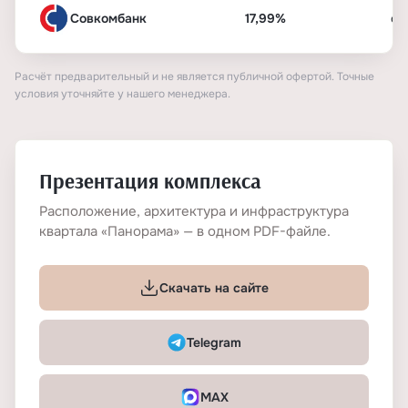
Совкомбанк
17,99%
от
Расчёт предварительный и не является публичной офертой. Точные
условия уточняйте у нашего менеджера.
Презентация комплекса
Расположение, архитектура и инфраструктура
квартала «Панорама» — в одном PDF-файле.
Скачать на сайте
Telegram
MAX