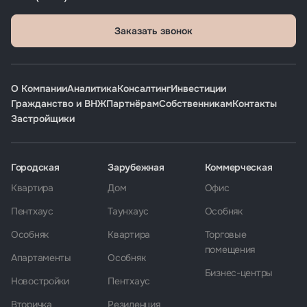
Заказать звонок
О Компании
Аналитика
Консалтинг
Инвестиции
Гражданство и ВНЖ
Партнёрам
Собственникам
Контакты
Застройщики
Городская
Зарубежная
Коммерческая
Квартира
Дом
Офис
Пентхаус
Таунхаус
Особняк
Особняк
Квартира
Торговые
помещения
Апартаменты
Особняк
Бизнес-центры
Новостройки
Пентхаус
Вторичка
Резиденция