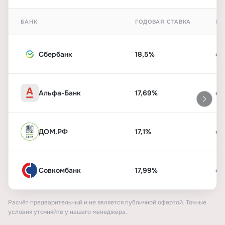
БАНК
ГОДОВАЯ СТАВКА
ПЕ
Сбербанк
18,5%
от
Альфа-Банк
17,69%
от
ДОМ.РФ
17,1%
от
Совкомбанк
17,99%
от
Расчёт предварительный и не является публичной офертой. Точные
условия уточняйте у нашего менеджера.