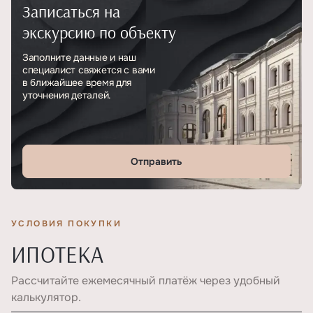
Записаться на
Тип
ЖК
экскурсию по объекту
Класс проекта
Премиум
Заполните данные и наш
специалист свяжется с вами
Этажность
33
в ближайшее время для
уточнения деталей.
Отправить
УСЛОВИЯ ПОКУПКИ
ИПОТЕКА
Рассчитайте ежемесячный платёж через удобный
калькулятор.