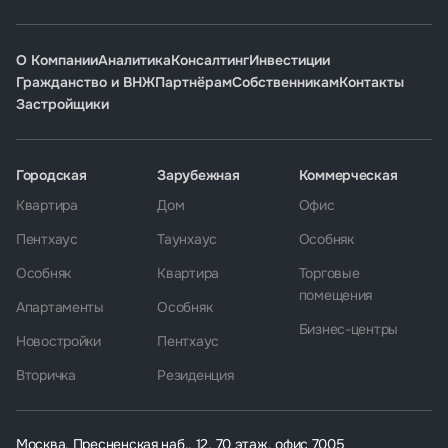
О Компании
Аналитика
Консалтинг
Инвестиции
Гражданство и ВНЖ
Партнёрам
Собственникам
Контакты
Застройщики
Городская
Зарубежная
Коммерческая
Квартира
Дом
Офис
Пентхаус
Таунхаус
Особняк
Особняк
Квартира
Торговые
помещения
Апартаменты
Особняк
Бизнес-центры
Новостройки
Пентхаус
Вторичка
Резиденция
Москва, Пресненская наб., 12, 70 этаж, офис 7005