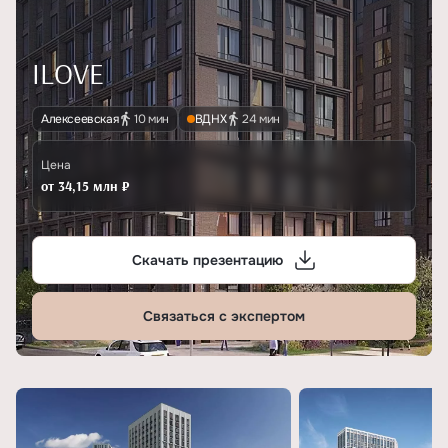
ILOVE
Алексеевская
10 мин
ВДНХ
24 мин
Цена
от 34,15 млн ₽
Скачать презентацию
Связаться с экспертом