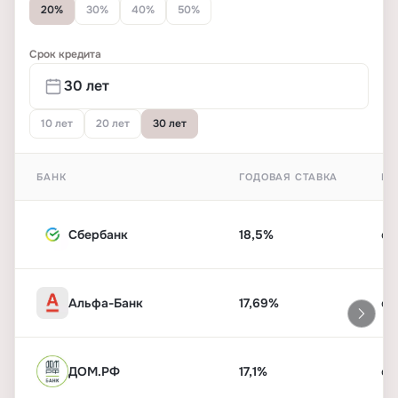
20%
30%
40%
50%
Срок кредита
10 лет
20 лет
30 лет
БАНК
ГОДОВАЯ СТАВКА
ПЕ
Сбербанк
18,5%
от
Альфа-Банк
17,69%
от
ДОМ.РФ
17,1%
от