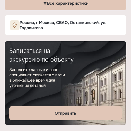
Все характеристики
Характеристики ЖК «iLove»
Россия, г Москва, СВАО, Останкинский, ул.
Годовикова
ОСНОВНЫЕ
Записаться на
Тип
ЖК
экскурсию по объекту
Класс проекта
Бизнес
Заполните данные и наш
специалист свяжется с вами
Этажность
35
в ближайшее время для
уточнения деталей.
Отделка
Без отделки, предчистовая, чистовая
Отправить