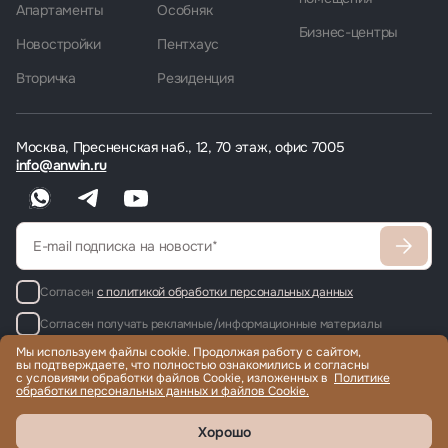
Апартаменты
Особняк
Бизнес-центры
Новостройки
Пентхаус
Вторичка
Резиденция
Москва, Пресненская наб., 12, 70 этаж, офис 7005
info@anwin.ru
Согласен
с политикой обработки персональных данных
Согласен получать рекламные/информационные материалы
Мы используем файлы cookie. Продолжая работу с сайтом,
вы подтверждаете, что полностью ознакомились и согласны
с условиями обработки файлов Cookie, изложенных в
Политике
обработки персональных данных и файлов Cookie.
Продажа и аренда элитной недвижимости по всему миру, помощь
с гражданством и ВНЖ.
© 2022-2026 Международная компания Anwin
Хорошо