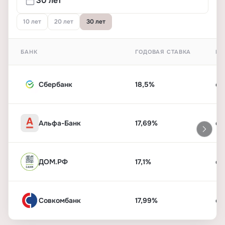
10 лет
20 лет
30 лет
БАНК
ГОДОВАЯ СТАВКА
ПЕ
Сбербанк
18,5%
от
Альфа-Банк
17,69%
от
ДОМ.РФ
17,1%
от
Совкомбанк
17,99%
от