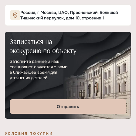
Характеристики ЖК «Большая Тишинка 10»
Россия, г Москва, ЦАО, Пресненский, Большой
Тишинский переулок, дом 10, строение 1
ОСНОВНЫЕ
Записаться на
Тип
ЖК
экскурсию по объекту
Класс проекта
Элитный
Заполните данные и наш
специалист свяжется с вами
Этажность
22
в ближайшее время для
уточнения деталей.
Отделка
Дизайнерская
Отправить
УСЛОВИЯ ПОКУПКИ