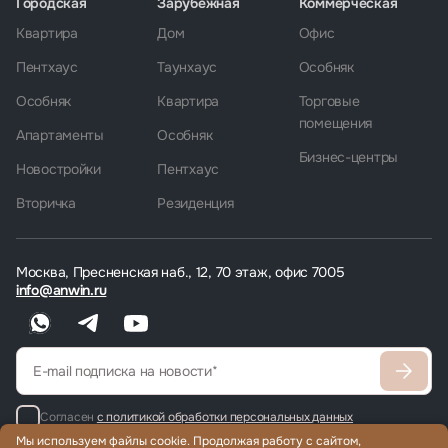
Городская
Зарубежная
Коммерческая
Квартира
Дом
Офис
Пентхаус
Таунхаус
Особняк
Особняк
Квартира
Торговые
помещения
Апартаменты
Особняк
Бизнес-центры
Новостройки
Пентхаус
Вторичка
Резиденция
Москва, Пресненская наб., 12, 70 этаж, офис 7005
info@anwin.ru
Согласен
с политикой обработки персональных данных
Мы используем файлы cookie. Продолжая работу с сайтом,