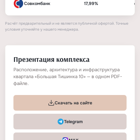
Совкомбанк
17,99%
от
Расчёт предварительный и не является публичной офертой. Точные
условия уточняйте у нашего менеджера.
Презентация комплекса
Расположение, архитектура и инфраструктура
квартала «Большая Тишинка 10» — в одном PDF-
файле.
Скачать на сайте
Telegram