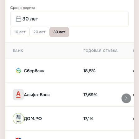
Срок кредита
10 лет
20 лет
30 лет
БАНК
ГОДОВАЯ СТАВКА
ПЕ
Сбербанк
18,5%
от
Альфа-Банк
17,69%
от
ДОМ.РФ
17,1%
от