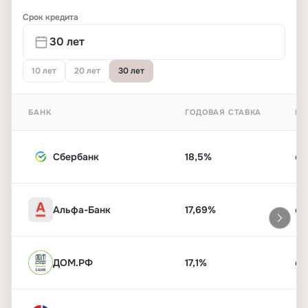
Срок кредита
10 лет
20 лет
30 лет
БАНК
ГОДОВАЯ СТАВКА
ПЕ
Сбербанк
18,5%
от
Альфа-Банк
17,69%
от
ДОМ.РФ
17,1%
от