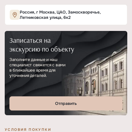
Характеристики ЖК «Воксхолл»
Россия, г Москва, ЦАО, Замоскворечье,
Летниковская улица, 6к2
ОСНОВНЫЕ
Записаться на
Тип
ЖК
экскурсию по объекту
Класс проекта
Бизнес
Заполните данные и наш
специалист свяжется с вами
Этажность
25
в ближайшее время для
уточнения деталей.
Отделка
Без отделки
Отправить
УСЛОВИЯ ПОКУПКИ