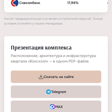
Совкомбанк
17,99%
от
Расчёт предварительный и не является публичной офертой. Точные
условия уточняйте у нашего менеджера.
Презентация комплекса
Расположение, архитектура и инфраструктура
квартала «Воксхолл» — в одном PDF-файле.
Скачать на сайте
Telegram
MAX