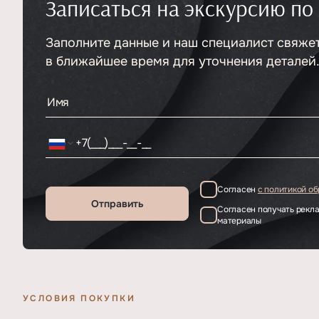
Записаться на экскурсию по
Тип
ЖК
Класс проекта
Бизнес
Этажность
Заполните данные и наш специалист свяже
Отделка
35
Без отделки
в ближайшее время для уточнения деталей
Согласен
с политикой о
Отправить
Согласен получать рек
материалы
УСЛОВИЯ ПОКУПКИ