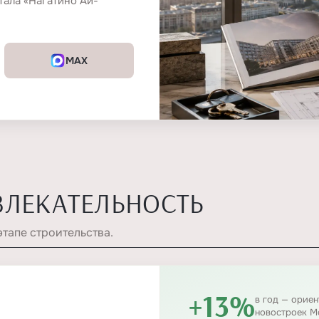
тала «Нагатино Ай-
MAX
ВЛЕКАТЕЛЬНОСТЬ
этапе строительства.
+13%
в год — орие
новостроек М