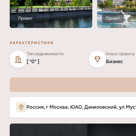
Проект
Проект
ХАРАКТЕРИСТИКИ
Тип недвижимости
Класс проекта
[ "0" ]
Бизнес
Характеристики ЖК «Нагатино Ай-Л
Россия, г Москва, ЮАО, Даниловский, ул Му
ОСНОВНЫЕ