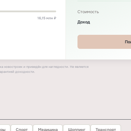
Стоимость
16,15 млн ₽
Доход
По
а новостроек и приведён для наглядности. Не является
арантией доходности.
тры
Спорт
Медицина
Шоппинг
Транспорт