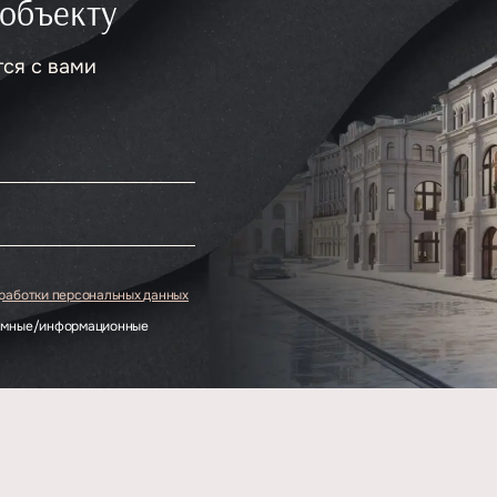
 объекту
тся с вами
.
бработки персональных данных
ламные/информационные