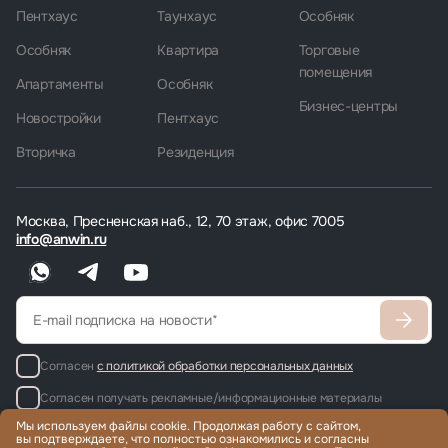
Пентхаус
Таунхаус
Особняк
Особняк
Квартира
Торговые
помещения
Апартаменты
Особняк
Бизнес-центры
Новостройки
Пентхаус
Вторичка
Резиденция
Москва, Пресненская наб., 12, 70 этаж, офис 7005
info@anwin.ru
Согласен
с политикой обработки персональных данных
Согласен получать рекламные/информационные материалы
Мы используем файлы cookie. Продолжая работу с сайтом,
вы подтверждаете, что полностью ознакомились и согласны