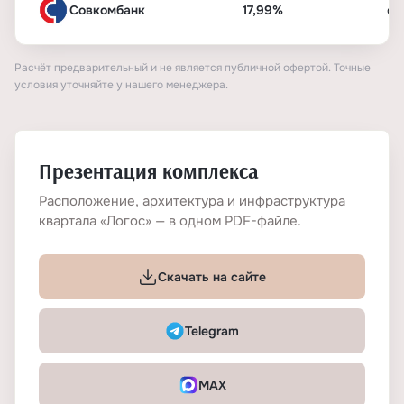
Совкомбанк
17,99%
от
Расчёт предварительный и не является публичной офертой. Точные
условия уточняйте у нашего менеджера.
Презентация комплекса
Расположение, архитектура и инфраструктура
квартала «Логос» — в одном PDF-файле.
Скачать на сайте
Telegram
MAX