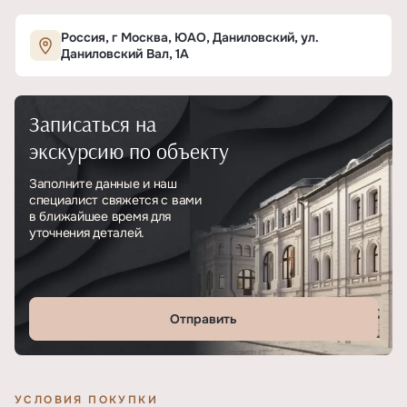
Характеристики ЖК «Логос»
Россия, г Москва, ЮАО, Даниловский, ул.
Даниловский Вал, 1А
ОСНОВНЫЕ
Записаться на
Тип
ЖК
экскурсию по объекту
Класс проекта
Премиум
Заполните данные и наш
специалист свяжется с вами
Этажность
13
в ближайшее время для
уточнения деталей.
Отделка
Предчистовая
Отправить
УСЛОВИЯ ПОКУПКИ