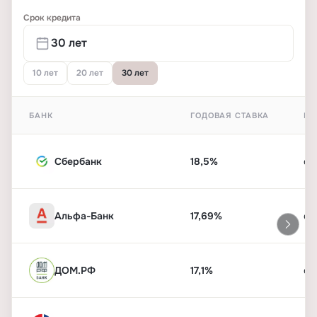
Срок кредита
10 лет
20 лет
30 лет
БАНК
ГОДОВАЯ СТАВКА
ПЕ
Сбербанк
18,5%
от
Альфа-Банк
17,69%
от
ДОМ.РФ
17,1%
от