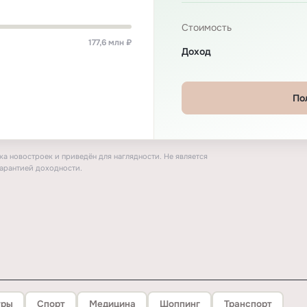
Стоимость
177,6 млн ₽
Доход
По
а новостроек и приведён для наглядности. Не является
арантией доходности.
тры
Спорт
Медицина
Шоппинг
Транспорт