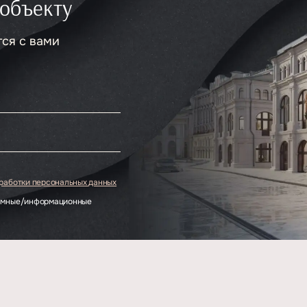
 объекту
тся с вами
.
бработки персональных данных
ламные/информационные