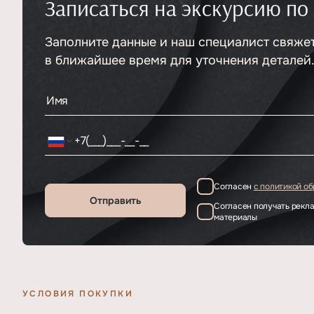
Записаться на экскурсию по
Тип
ЖК
Класс проекта
Премиум
Этажность
Заполните данные и наш специалист свяже
Отделка
9
Чистовая
в ближайшее время для уточнения деталей
Согласен
с политикой о
Отправить
Согласен получать рек
материалы
УСЛОВИЯ ПОКУПКИ