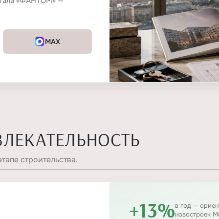
ртала «ФАНТОМ» —
MAX
ВЛЕКАТЕЛЬНОСТЬ
этапе строительства.
+13%
в год — орие
новостроек М