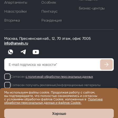
Апартаменты
Особняк
Бизнес-центры
Новостройки
Пентхаус
Вторичка
Резиденция
Москва, Пресненская наб., 12, 70 этаж, офис 7005
info@anwin.ru
Согласен
с политикой обработки персональных данных
Согласен получать рекламные/информационные материалы
Мы используем файлы cookie. Продолжая работу с сайтом,
вы подтверждаете, что полностью ознакомились и согласны
с условиями обработки файлов Cookie, изложенных в
Политике
обработки персональных данных и файлов Cookie.
Продажа и аренда элитной недвижимости по всему миру, помощь
с гражданством и ВНЖ.
© 2022-2026 Международная компания Anwin
Хорошо