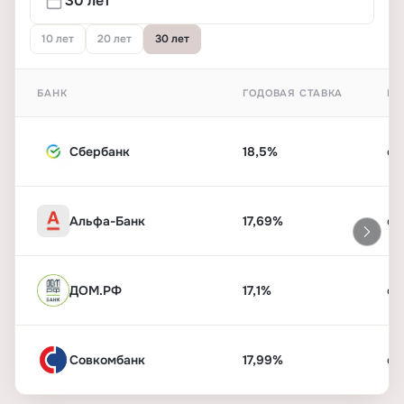
10 лет
20 лет
30 лет
БАНК
ГОДОВАЯ СТАВКА
ПЕ
Сбербанк
18,5%
от
Альфа-Банк
17,69%
от
ДОМ.РФ
17,1%
от
Совкомбанк
17,99%
от