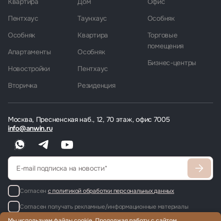
Квартира
Дом
Офис
Пентхаус
Таунхаус
Особняк
Особняк
Квартира
Торговые
помещения
Апартаменты
Особняк
Бизнес-центры
Новостройки
Пентхаус
Вторичка
Резиденция
Москва, Пресненская наб., 12, 70 этаж, офис 7005
info@anwin.ru
Согласен
с политикой обработки персональных данных
Согласен получать рекламные/информационные материалы
Мы используем файлы cookie. Продолжая работу с сайтом,