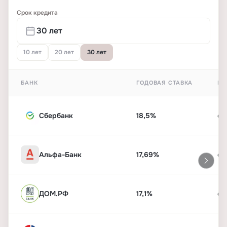
Срок кредита
10 лет
20 лет
30 лет
БАНК
ГОДОВАЯ СТАВКА
ПЕ
Сбербанк
18,5%
от
Альфа-Банк
17,69%
от
ДОМ.РФ
17,1%
от