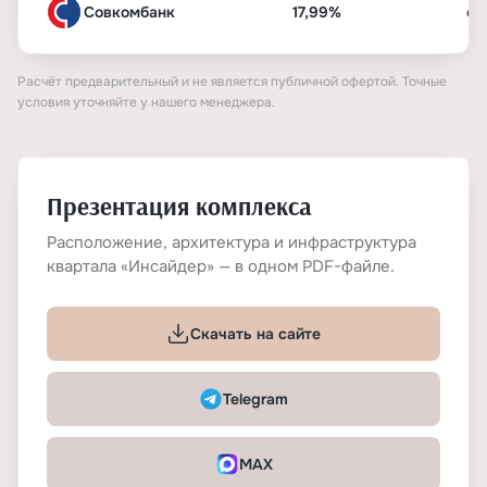
Совкомбанк
17,99%
от
Расчёт предварительный и не является публичной офертой. Точные
условия уточняйте у нашего менеджера.
Презентация комплекса
Расположение, архитектура и инфраструктура
квартала «Инсайдер» — в одном PDF-файле.
Скачать на сайте
Telegram
MAX