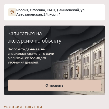
Характеристики ЖК «Инсайдер»
Россия, г Москва, ЮАО, Даниловский, ул.
Автозаводская, 24, корп. 1
ОСНОВНЫЕ
Записаться на
Тип
ЖК
экскурсию по объекту
Класс проекта
Бизнес
Заполните данные и наш
специалист свяжется с вами
Этажность
16
в ближайшее время для
уточнения деталей.
Отделка
Чистовая
Отправить
УСЛОВИЯ ПОКУПКИ