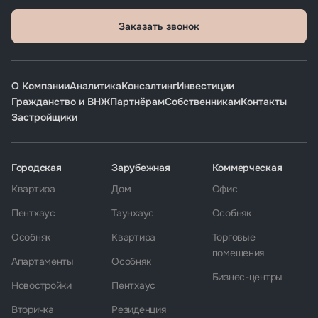
Заказать звонок
О Компании
Аналитика
Консалтинг
Инвестиции
Гражданство и ВНЖ
Партнёрам
Собственникам
Контакты
Застройщики
Городская
Зарубежная
Коммерческая
Квартира
Дом
Офис
Пентхаус
Таунхаус
Особняк
Особняк
Квартира
Торговые
помещения
Апартаменты
Особняк
Бизнес-центры
Новостройки
Пентхаус
Вторичка
Резиденция