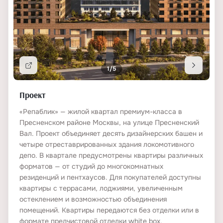
КЛАДОВЫЕ И КОММЕРЦИЯ
Кладовые
Скидки до 18% на квартиры в ЖК «Репаблик» До 30
1/5
Подробнее
Ритейл
есть
Проект
Офисы
есть
«Репаблик» — жилой квартал премиум-класса в
Пресненском районе Москвы, на улице Пресненский
Вал. Проект объединяет десять дизайнерских башен и
ПЛОЩАДИ
четыре отреставрированных здания локомотивного
Площадь объектов
от 27 до 224
депо. В квартале предусмотрены квартиры различных
форматов — от студий до многокомнатных
Жилая площадь
резиденций и пентхаусов. Для покупателей доступны
260000
квартиры с террасами, лоджиями, увеличенным
остеклением и возможностью объединения
Площадь участка
8
помещений. Квартиры передаются без отделки или в
формате предчистовой отделки white box.