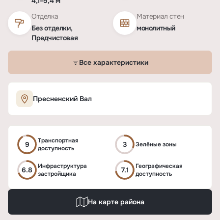
4,1–5,4 м
Отделка
Материал стен
Без отделки,
монолитный
Предчистовая
Все характеристики
Характеристики ЖК «Репаблик»
Пресненский Вал
ОСНОВНЫЕ
Транспортная
Тип
ЖК
9
3
Зелёные зоны
доступность
Срок сдачи
2026 - 2027
Инфраструктура
Географическая
6.8
7.1
застройщика
доступность
Тип дома
монолитный
На карте района
Высота потолков
2,92–3,1 м, пентхаусы 4,1–5,4 м