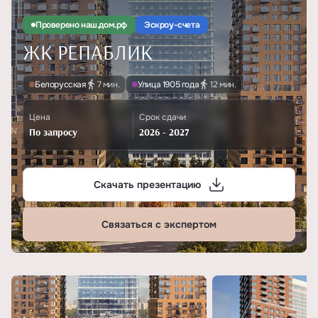
Проверено наш.дом.рф
Эскроу-счета
ЖК РЕПАБЛИК
Белорусская
7 мин.
Улица 1905 года
12 мин.
Цена
Срок сдачи
По запросу
2026 - 2027
Скачать презентацию
Связаться с экспертом