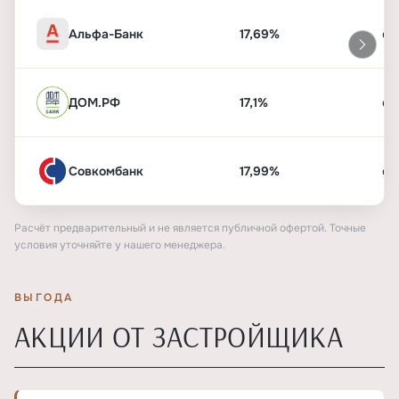
Альфа-Банк
17,69%
от
ДОМ.РФ
17,1%
от
Совкомбанк
17,99%
от
Расчёт предварительный и не является публичной офертой. Точные
условия уточняйте у нашего менеджера.
ВЫГОДА
АКЦИИ ОТ ЗАСТРОЙЩИКА