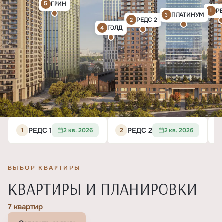
ГРИН
5
Р
1
ПЛАТИНУМ
3
РЕДС 2
2
ГОЛД
4
РЕДС 1
РЕДС 2
1
2 кв. 2026
2
2 кв. 2026
ВЫБОР КВАРТИРЫ
КВАРТИРЫ И ПЛАНИРОВКИ
7 квартир