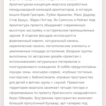
Архитектурная концепция квартала разработана
БЕЗОПАСНОСТЬ
международной командой архитекторов, в которую
вошли Юрий Григорян, Рубен Аракелян, Макс Дадлер,
Видеонаблюдение
Стив Браун, Эйдан Поттер, Ян Симпсон и Рейчел Хаф.
Пропускная система
Архитектура проекта объединяет современную
высотную застройку и исторические промышленные
здания. В отделке фасадов используются
ДЕТАЛИ ПОКУПКИ
формовочный кирпич, натуральный камень,
керамические панели, металлические элементы и
Эскроу
увеличенные площади остекления. Входные группы
Онлайн-бронирование
выполнены по авторским дизайн-проектам с
использованием натуральных материалов и
Онлайн-показ
многоуровневого освещения. В лобби предусмотрены
лаундж-зоны, консьерж-сервис, клубные гостиные,
мастерские с библиотеками, игровые пространства
БЮРО ПРОЕКТА
для детей и фитнес-румы с сауной. Приватная
территория квартала занимает четыре гектара и
Архитектурное бюро
Max Dudler, WALL, SimpsonHaugh, Stev
сформирована по проекту британского ландшафтного
бюро Gillespies. Внутреннее пространство включает
Ландшафтное бюро
Gillespies
большой прогулочный бульвар, арт-галерею под