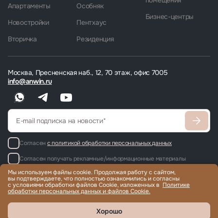
Апартаменты
Особняк
Бизнес-центры
Новостройки
Пентхаус
Вторичка
Резиденция
Москва, Пресненская наб., 12, 70 этаж, офис 7005
info@anwin.ru
Согласен
с политикой обработки персональных данных
Согласен получать рекламные/информационные материалы
Мы используем файлы cookie. Продолжая работу с сайтом,
вы подтверждаете, что полностью ознакомились и согласны
с условиями обработки файлов Cookie, изложенных в
Политике
обработки персональных данных и файлов Cookie.
Продажа и аренда элитной недвижимости по всему миру, помощь
с гражданством и ВНЖ.
© 2022-2026 Международная компания Anwin
Хорошо