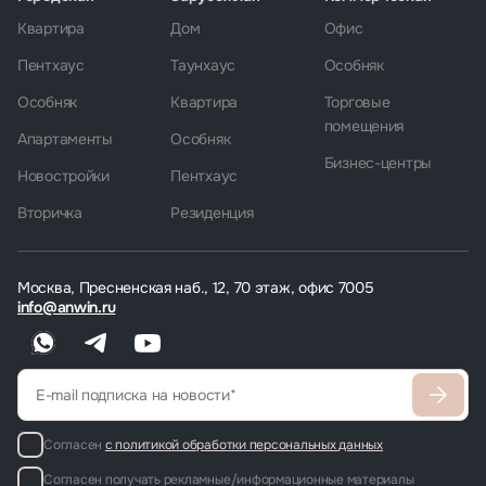
Квартира
Дом
Офис
Пентхаус
Таунхаус
Особняк
Особняк
Квартира
Торговые
помещения
Апартаменты
Особняк
Бизнес-центры
Новостройки
Пентхаус
Вторичка
Резиденция
Москва, Пресненская наб., 12, 70 этаж, офис 7005
info@anwin.ru
Согласен
с политикой обработки персональных данных
Согласен получать рекламные/информационные материалы