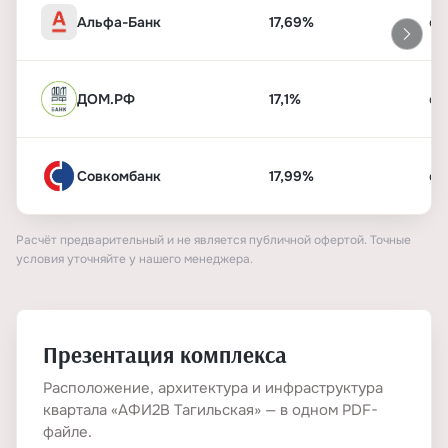
Альфа-Банк
17,69%
от
ДОМ.РФ
17,1%
от
Совкомбанк
17,99%
от
Расчёт предварительный и не является публичной офертой. Точные
условия уточняйте у нашего менеджера.
Презентация комплекса
Расположение, архитектура и инфраструктура
квартала «АФИ2В Тагильская» — в одном PDF-
файле.