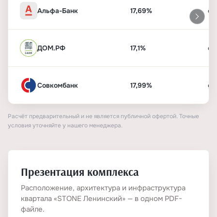
Альфа-Банк
17,69%
от
ДОМ.РФ
17,1%
от
Совкомбанк
17,99%
от
Расчёт предварительный и не является публичной офертой. Точные
условия уточняйте у нашего менеджера.
Презентация комплекса
Расположение, архитектура и инфраструктура
квартала «STONE Ленинский» — в одном PDF-
файле.