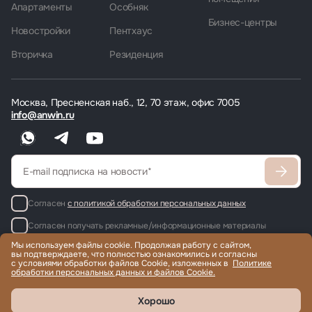
Апартаменты
Особняк
Бизнес-центры
Новостройки
Пентхаус
Вторичка
Резиденция
Москва, Пресненская наб., 12, 70 этаж, офис 7005
info@anwin.ru
Согласен
с политикой обработки персональных данных
Согласен получать рекламные/информационные материалы
Мы используем файлы cookie. Продолжая работу с сайтом,
вы подтверждаете, что полностью ознакомились и согласны
с условиями обработки файлов Cookie, изложенных в
Политике
обработки персональных данных и файлов Cookie.
Продажа и аренда элитной недвижимости по всему миру, помощь
с гражданством и ВНЖ.
© 2022-2026 Международная компания Anwin
Хорошо