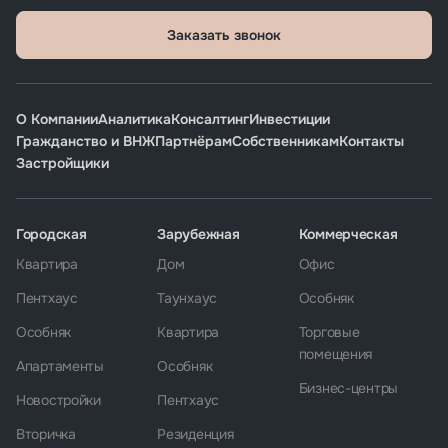
Заказать звонок
О Компании
Аналитика
Консалтинг
Инвестиции
Гражданство и ВНЖ
Партнёрам
Собственникам
Контакты
Застройщики
Городская
Зарубежная
Коммерческая
Квартира
Дом
Офис
Пентхаус
Таунхаус
Особняк
Особняк
Квартира
Торговые
помещения
Апартаменты
Особняк
Бизнес-центры
Новостройки
Пентхаус
Вторичка
Резиденция