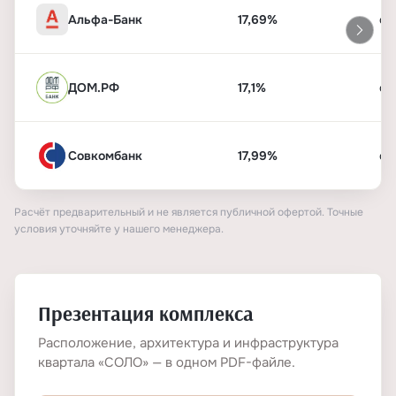
Альфа-Банк
17,69%
от
ДОМ.РФ
17,1%
от
Совкомбанк
17,99%
от
Расчёт предварительный и не является публичной офертой. Точные
условия уточняйте у нашего менеджера.
Презентация комплекса
Расположение, архитектура и инфраструктура
квартала «СОЛО» — в одном PDF-файле.