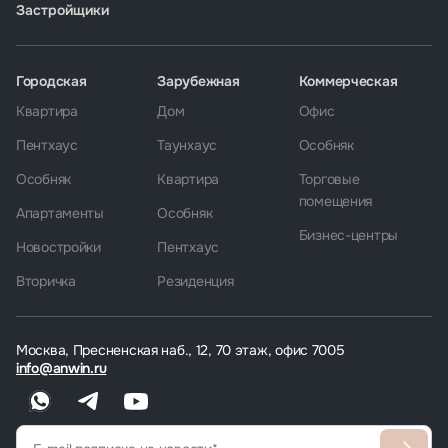
Застройщики
Городская
Зарубежная
Коммерческая
Квартира
Дом
Офис
Пентхаус
Таунхаус
Особняк
Особняк
Квартира
Торговые
помещения
Апартаменты
Особняк
Бизнес-центры
Новостройки
Пентхаус
Вторичка
Резиденция
Москва, Пресненская наб., 12, 70 этаж, офис 7005
info@anwin.ru