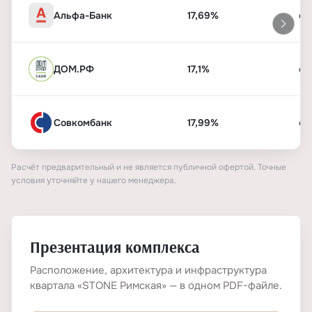
Альфа-Банк
17,69%
от
ДОМ.РФ
17,1%
от
Совкомбанк
17,99%
от
Расчёт предварительный и не является публичной офертой. Точные
условия уточняйте у нашего менеджера.
Презентация комплекса
Расположение, архитектура и инфраструктура
квартала «STONE Римская» — в одном PDF-файле.