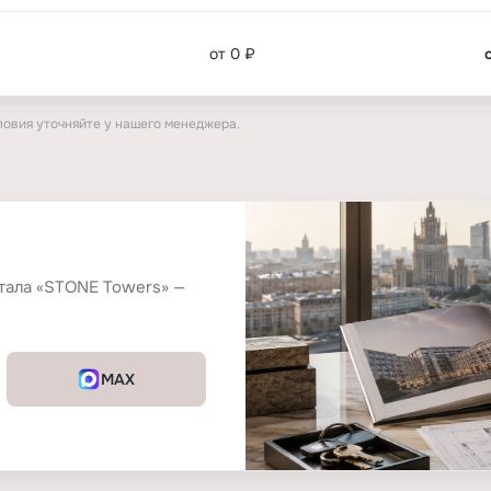
от 0 ₽
ловия уточняйте у нашего менеджера.
тала «STONE Towers» —
MAX