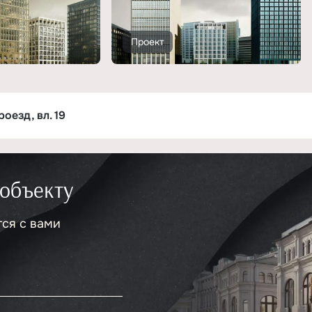
Проект
оезд, вл. 19
 объекту
тся с вами
.