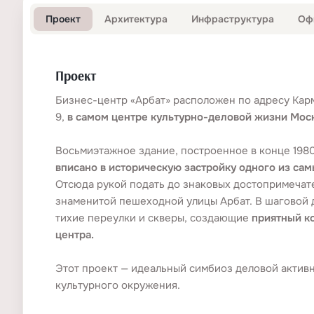
Тип
БЦ
Этажность
9
Проект
Архитектура
Инфраструктура
Оф
Проект
Бизнес-центр «Арбат» расположен по адресу Кар
9,
в самом центре культурно-деловой жизни Мос
Восьмиэтажное здание, построенное в конце 1980
вписано в историческую застройку одного из са
Отсюда рукой подать до знаковых достопримечате
знаменитой пешеходной улицы Арбат. В шаговой 
тихие переулки и скверы, создающие
приятный к
центра.
Этот проект — идеальный симбиоз деловой активн
культурного окружения.