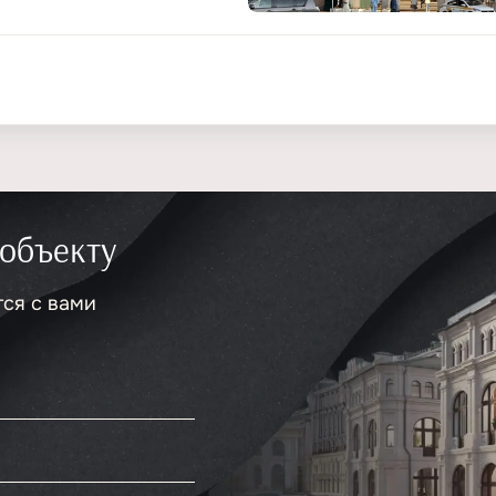
 объекту
тся с вами
.