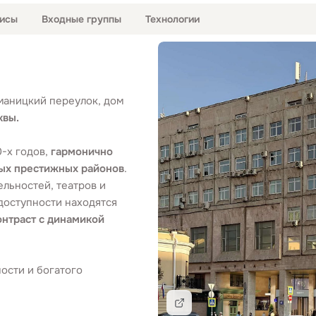
исы
Входные группы
Технологии
маницкий переулок, дом
квы.
-х годов,
гармонично
мых престижных районов
.
льностей, театров и
доступности находятся
онтраст с динамикой
ости и богатого
Подробнее