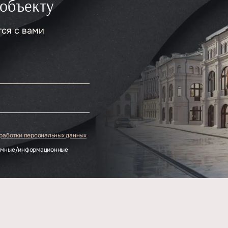
 объекту
тся с вами
.
бработки персональных данных
ламные/информационные