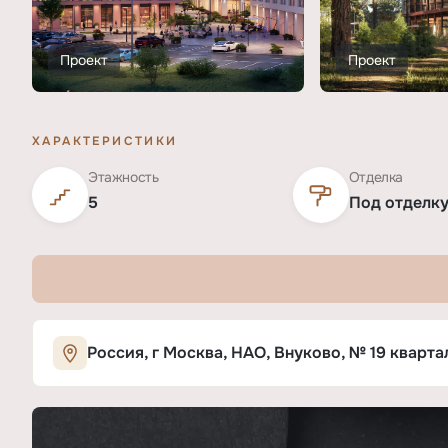
Проект
Проект
ХАРАКТЕРИСТИКИ
Этажность
Отделка
5
Под отделк
Характеристики ЖК «ПЕРЕДЕЛКИНО
Россия, г Москва, НАО, Внуково, № 19 квартал
ОСНОВНЫЕ