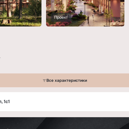
Проект
у
Все характеристики
»
, 1с1