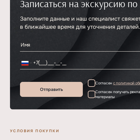
Записаться на экскурсию по
Тип
БЦ
Этажность
5
Отделка
Заполните данные и наш специалист свяже
Под отделку
в ближайшее время для уточнения деталей
Согласен
с политикой о
Отправить
Согласен получать рек
материалы
УСЛОВИЯ ПОКУПКИ