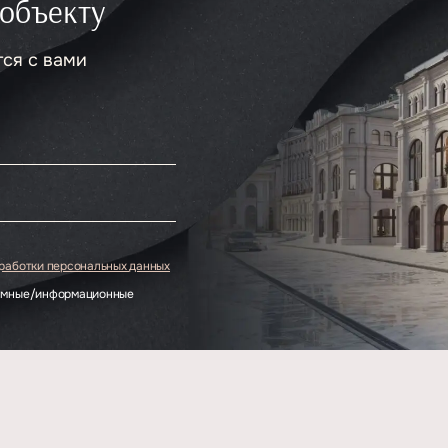
 объекту
тся с вами
.
бработки персональных данных
ламные/информационные