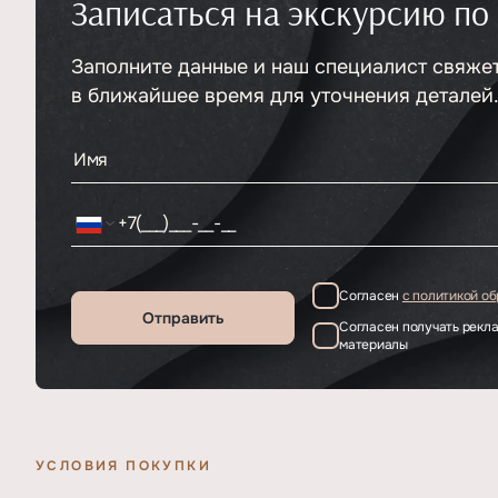
Записаться на экскурсию по
Тип
ЖК
Класс проекта
Премиум
Этажность
Заполните данные и наш специалист свяже
12
в ближайшее время для уточнения деталей
Согласен
с политикой о
Отправить
Согласен получать рек
материалы
УСЛОВИЯ ПОКУПКИ