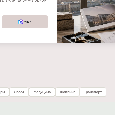
тала «АРТЕЛЬ» — в одном
MAX
тры
Спорт
Медицина
Шоппинг
Транспорт