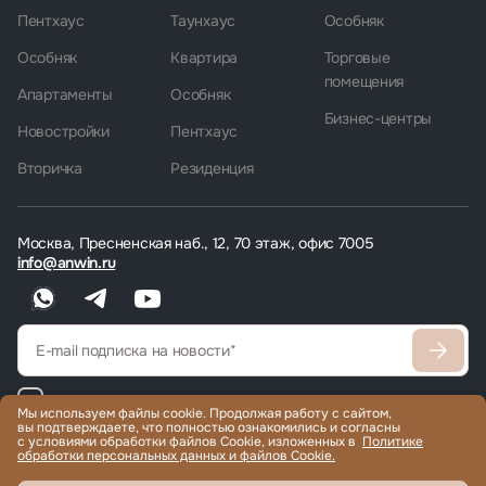
Пентхаус
Таунхаус
Особняк
Особняк
Квартира
Торговые
помещения
Апартаменты
Особняк
Бизнес-центры
Новостройки
Пентхаус
Вторичка
Резиденция
Москва, Пресненская наб., 12, 70 этаж, офис 7005
info@anwin.ru
Согласен
с политикой обработки персональных данных
Мы используем файлы cookie. Продолжая работу с сайтом,
вы подтверждаете, что полностью ознакомились и согласны
Согласен получать рекламные/информационные материалы
с условиями обработки файлов Cookie, изложенных в
Политике
обработки персональных данных и файлов Cookie.