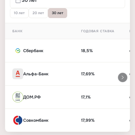
10 лет
20 лет
30 лет
БАНК
ГОДОВАЯ СТАВКА
ПЕ
Сбербанк
18,5%
от
Альфа-Банк
17,69%
от
ДОМ.РФ
17,1%
от
Совкомбанк
17,99%
от