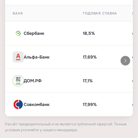
БАНК
ГОДОВАЯ СТАВКА
ПЕ
Сбербанк
18,5%
от
Альфа-Банк
17,69%
от
ДОМ.РФ
17,1%
от
Совкомбанк
17,99%
от
Расчёт предварительный и не является публичной офертой. Точные
условия уточняйте у нашего менеджера.