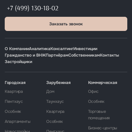
+7 (499) 130-18-02
Заказать звонок
О Компании
Аналитика
Консалтинг
Инвестиции
Гражданство и ВНЖ
Партнёрам
Собственникам
Контакты
Застройщики
Городская
Зарубежная
Коммерческая
Квартира
Дом
Офис
Пентхаус
Таунхаус
Особняк
Особняк
Квартира
Торговые
помещения
Апартаменты
Особняк
Бизнес-центры
Новостройки
Пентхаус