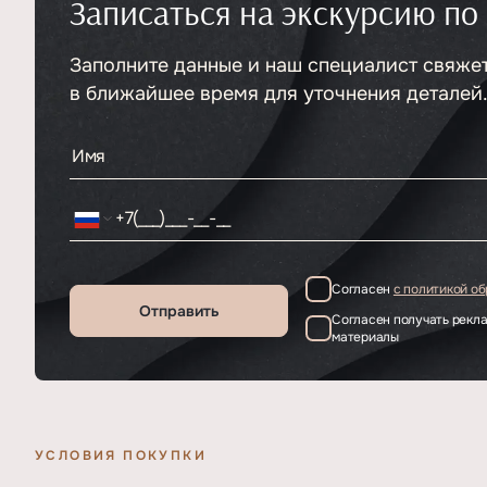
Записаться на экскурсию по
Тип
ЖК
Класс проекта
Элитный
Этажность
Заполните данные и наш специалист свяже
Отделка
55
Чистовая
в ближайшее время для уточнения деталей
Согласен
с политикой о
Отправить
Согласен получать рек
материалы
УСЛОВИЯ ПОКУПКИ