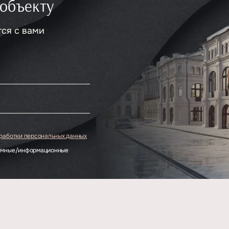
 объекту
тся с вами
.
бработки персональных данных
ламные/информационные