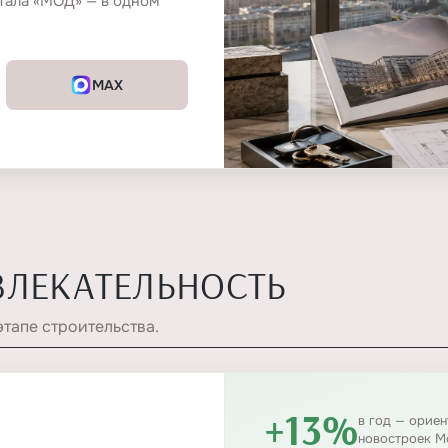
тала «МОД» — в одном
MAX
ВЛЕКАТЕЛЬНОСТЬ
этапе строительства.
+13%
в год — орие
новостроек М