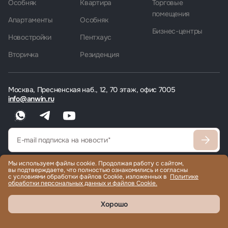
Особняк
Квартира
Торговые
помещения
Апартаменты
Особняк
Бизнес-центры
Новостройки
Пентхаус
Вторичка
Резиденция
Москва, Пресненская наб., 12, 70 этаж, офис 7005
info@anwin.ru
Мы используем файлы cookie. Продолжая работу с сайтом,
Согласен
с политикой обработки персональных данных
вы подтверждаете, что полностью ознакомились и согласны
с условиями обработки файлов Cookie, изложенных в
Политике
Согласен получать рекламные/информационные материалы
обработки персональных данных и файлов Cookie.
Хорошо
Продажа и аренда элитной недвижимости по всему миру, помощь
с гражданством и ВНЖ.