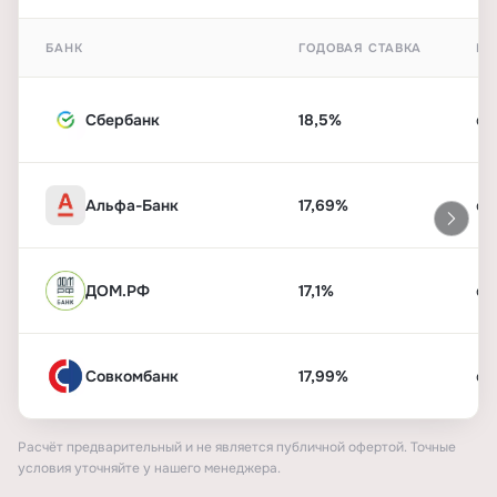
БАНК
ГОДОВАЯ СТАВКА
ПЕ
Сбербанк
18,5%
от
Альфа-Банк
17,69%
от
ДОМ.РФ
17,1%
от
Совкомбанк
17,99%
от
Расчёт предварительный и не является публичной офертой. Точные
условия уточняйте у нашего менеджера.