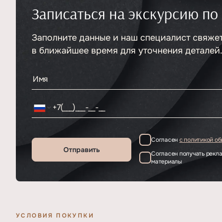
Записаться на экскурсию по
Тип
ЖК
Класс проекта
Премиум
Этажность
Заполните данные и наш специалист свяже
Отделка
54
Предчистовая и дизайнерская
в ближайшее время для уточнения деталей
Согласен
с политикой о
Отправить
Согласен получать рек
материалы
УСЛОВИЯ ПОКУПКИ