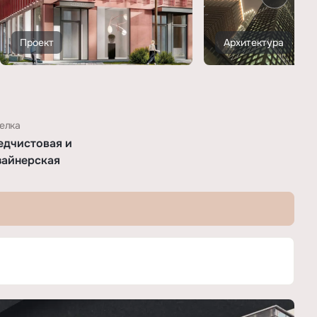
Проект
Архитектура
елка
едчистовая и
зайнерская