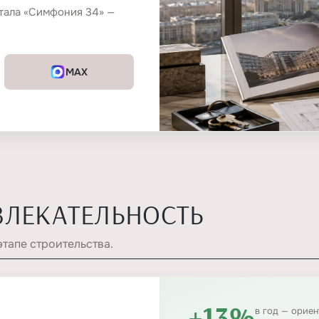
тала «Симфония 34» —
MAX
ВЛЕКАТЕЛЬНОСТЬ
этапе строительства.
+13%
в год — орие