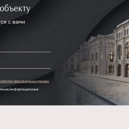
 объекту
тся с вами
.
бработки персональных данных
ламные/информационные