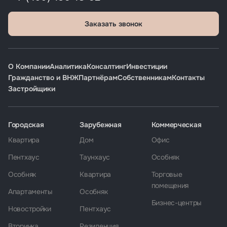
Заказать звонок
О Компании
Аналитика
Консалтинг
Инвестиции
Гражданство и ВНЖ
Партнёрам
Собственникам
Контакты
Застройщики
Городская
Зарубежная
Коммерческая
Квартира
Дом
Офис
Пентхаус
Таунхаус
Особняк
Особняк
Квартира
Торговые
помещения
Апартаменты
Особняк
Бизнес-центры
Новостройки
Пентхаус
Вторичка
Резиденция