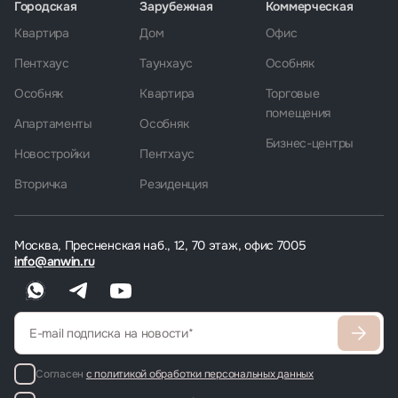
Городская
Зарубежная
Коммерческая
Квартира
Дом
Офис
Пентхаус
Таунхаус
Особняк
Особняк
Квартира
Торговые
помещения
Апартаменты
Особняк
Бизнес-центры
Новостройки
Пентхаус
Вторичка
Резиденция
Москва, Пресненская наб., 12, 70 этаж, офис 7005
info@anwin.ru
Согласен
с политикой обработки персональных данных