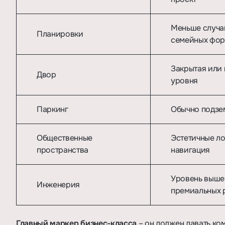
Меньше случай
Планировки
семейных фо
Закрытая или 
Двор
уровня
Паркинг
Обычно подзем
Общественные
Эстетичные ло
пространства
навигация
Уровень выше 
Инженерия
премиальных 
Главный маркер бизнес-класса
– он должен давать ко