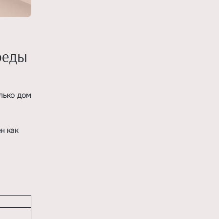
реды
лько дом
н как