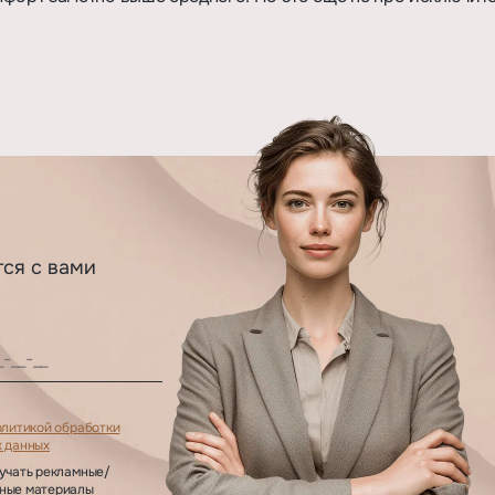
тся с вами
.
олитикой обработки
 данных
учать рекламные/
ные материалы