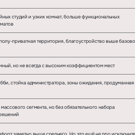
ных студий и узких комнат, больше функциональных
рматов
полу-приватная территория, благоустройство выше базов
ный, но не всегда с высоким коэффициентом мест
бби, стойка администратора, зоны ожидания, продуманная
массового сегмента, но без обязательного набора
решений
мфорт заметно выше среднего. Но это ещё не про исключите