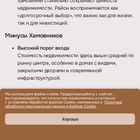
Хамовники стабильно сохраняют ценность
недвижимости. Район воспринимается как
«долгосрочный выбор», что важно как для жизни,
так и для инвестиций.
Минусы Хамовников
Высокий порог входа
Стоимость недвижимости здесь выше средней по
рынку центра, особенно в домах с видами,
закрытыми дворами и современной
инфраструктурой.
Трафик и парковка в часы пик
Мы используем файлы cookie. Продолжая работу с сайтом,
вы подтверждаете, что полностью ознакомились и согласны
На магистралях и выездах возможны пробки, а
с условиями обработки файлов Cookie, изложенных в
Политике
обработки персональных данных и файлов Cookie.
вопрос парковки требует внимания – особенно
при выборе квартир в старом фонде.
Хорошо
Разный характер микролокаций
Хамовники неоднородны: комфорт сильно