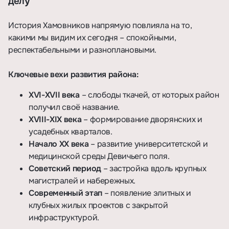
делу
История Хамовников напрямую повлияла на то,
какими мы видим их сегодня – спокойными,
респектабельными и разноплановыми.
Ключевые вехи развития района:
XVI-XVII века
– слободы ткачей, от которых район
получил своё название.
XVIII-XIX века
– формирование дворянских и
усадебных кварталов.
Начало XX века
– развитие университетской и
медицинской среды Девичьего поля.
Советский период
– застройка вдоль крупных
магистралей и набережных.
Современный этап
– появление элитных и
клубных жилых проектов с закрытой
инфраструктурой.