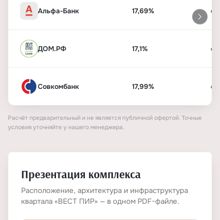
Альфа-Банк
17,69%
от
ДОМ.РФ
17,1%
от
Совкомбанк
17,99%
от
Расчёт предварительный и не является публичной офертой. Точные
условия уточняйте у нашего менеджера.
Презентация комплекса
Расположение, архитектура и инфраструктура
квартала «ВЕСТ ПИР» — в одном PDF-файле.