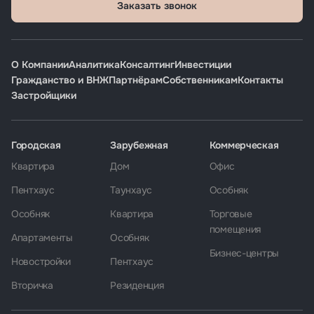
Заказать звонок
О Компании
Аналитика
Консалтинг
Инвестиции
Гражданство и ВНЖ
Партнёрам
Собственникам
Контакты
Застройщики
Городская
Зарубежная
Коммерческая
Квартира
Дом
Офис
Пентхаус
Таунхаус
Особняк
Особняк
Квартира
Торговые
помещения
Апартаменты
Особняк
Бизнес-центры
Новостройки
Пентхаус
Вторичка
Резиденция