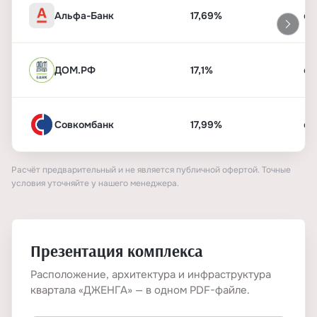
Альфа-Банк
17,69%
от
ДОМ.РФ
17,1%
от
Совкомбанк
17,99%
от
Расчёт предварительный и не является публичной офертой. Точные
условия уточняйте у нашего менеджера.
Презентация комплекса
Расположение, архитектура и инфраструктура
квартала «ДЖЕНГА» — в одном PDF-файле.