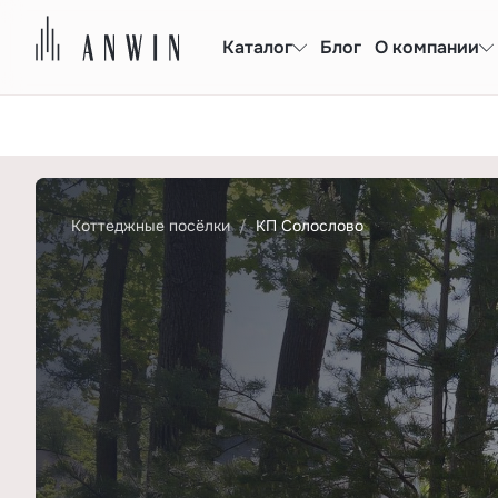
Каталог
Блог
О компании
Коттеджные посёлки
КП Солослово