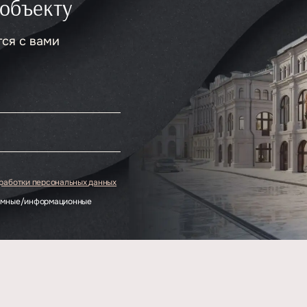
 объекту
тся с вами
.
бработки персональных данных
ламные/информационные