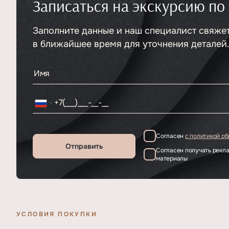
Записаться на экскурсию по
Тип
ЖК
Класс проекта
Премиум
Этажность
Заполните данные и наш специалист свяже
3
в ближайшее время для уточнения деталей
Согласен
с политикой о
Отправить
Согласен получать рек
материалы
УСЛОВИЯ ПОКУПКИ