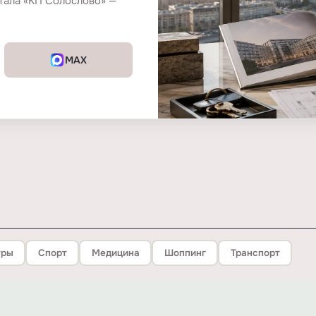
тала «КП Солослово» —
MAX
тры
Спорт
Медицина
Шоппинг
Транспорт