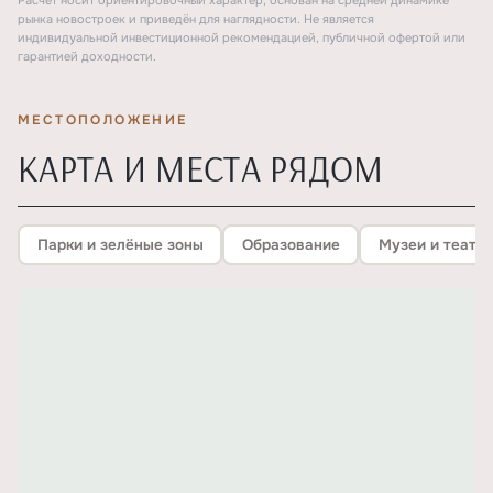
Расчёт носит ориентировочный характер, основан на средней динамике
рынка новостроек и приведён для наглядности. Не является
индивидуальной инвестиционной рекомендацией, публичной офертой или
гарантией доходности.
МЕСТОПОЛОЖЕНИЕ
КАРТА И МЕСТА РЯДОМ
Парки и зелёные зоны
Образование
Музеи и театр