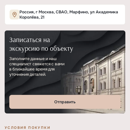
Характеристики ЖК «Дом Достижение»
Россия, г Москва, СВАО, Марфино, ул Академика
Королёва, 21
ОСНОВНЫЕ
Записаться на
Тип
ЖК
экскурсию по объекту
Класс проекта
Премиум
Заполните данные и наш
специалист свяжется с вами
Этажность
28
в ближайшее время для
уточнения деталей.
Отделка
Без отделки
Отправить
УСЛОВИЯ ПОКУПКИ