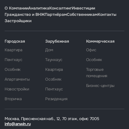
О Компании
Аналитика
Консалтинг
Инвестиции
Гражданство и ВНЖ
Партнёрам
Собственникам
Контакты
Застройщики
Городская
Зарубежная
Коммерческая
Квартира
Дом
Офис
Пентхаус
Таунхаус
Особняк
Особняк
Квартира
Торговые
помещения
Апартаменты
Особняк
Бизнес-центры
Новостройки
Пентхаус
Вторичка
Резиденция
Москва, Пресненская наб., 12, 70 этаж, офис 7005
info@anwin.ru