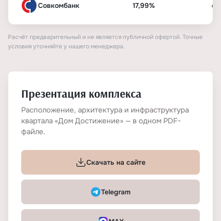
Совкомбанк
17,99%
от
Расчёт предварительный и не является публичной офертой. Точные
условия уточняйте у нашего менеджера.
Презентация комплекса
Расположение, архитектура и инфраструктура
квартала «Дом Достижение» — в одном PDF-
файле.
Скачать на сайте
Telegram