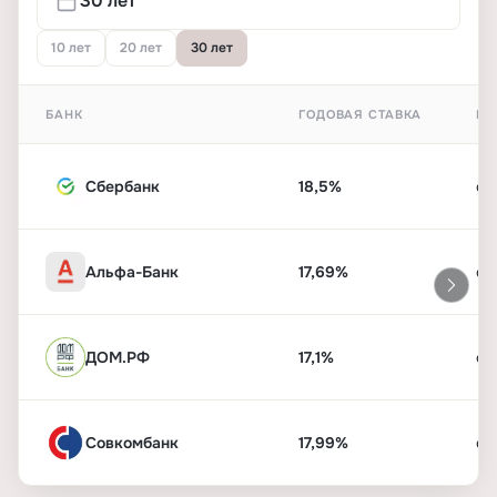
10 лет
20 лет
30 лет
БАНК
ГОДОВАЯ СТАВКА
ПЕ
Сбербанк
18,5%
от
Альфа-Банк
17,69%
от
ДОМ.РФ
17,1%
от
Совкомбанк
17,99%
от