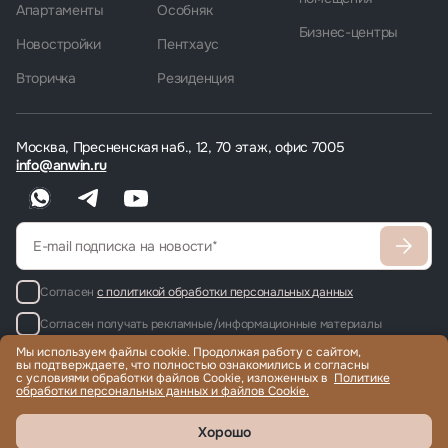
Апартаменты
Особняк
Бизнес-центры
Новостройки
Пентхаус
Вторичка
Резиденция
Москва, Пресненская наб., 12, 70 этаж, офис 7005
info@anwin.ru
Согласен
с политикой обработки персональных данных
Согласен получать рекламные/информационные материалы
Мы используем файлы cookie. Продолжая работу с сайтом,
вы подтверждаете, что полностью ознакомились и согласны
с условиями обработки файлов Cookie, изложенных в
Политике
обработки персональных данных и файлов Cookie.
Продажа и аренда элитной недвижимости по всему миру, помощь
с гражданством и ВНЖ.
© 2022-2026 Международная компания Anwin
Хорошо