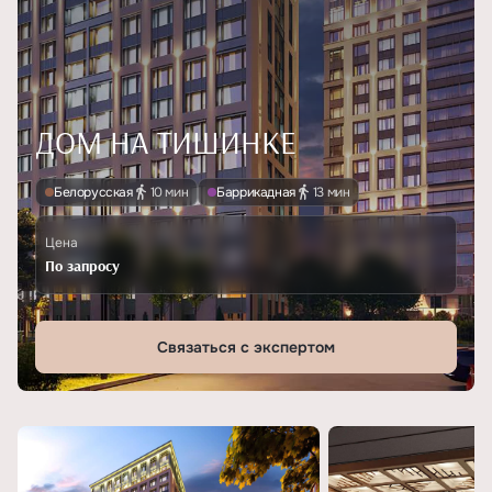
ДОМ НА ТИШИНКЕ
Белорусская
10 мин
Баррикадная
13 мин
Цена
По запросу
Связаться с экспертом