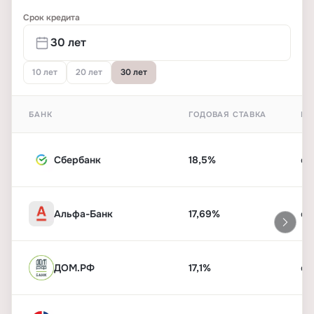
Срок кредита
10 лет
20 лет
30 лет
БАНК
ГОДОВАЯ СТАВКА
ПЕ
Сбербанк
18,5%
от
Альфа-Банк
17,69%
от
ДОМ.РФ
17,1%
от