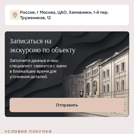
Характеристики ЖК «Хамовники 12»
Россия, г Москва, ЦАО, Хамовники, 1-й пер.
Тружеников, 12
ОСНОВНЫЕ
Записаться на
Тип
ЖК
экскурсию по объекту
Класс проекта
Элитный
Заполните данные и наш
специалист свяжется с вами
Этажность
14
в ближайшее время для
уточнения деталей.
Отделка
Без отделки
Отправить
УСЛОВИЯ ПОКУПКИ