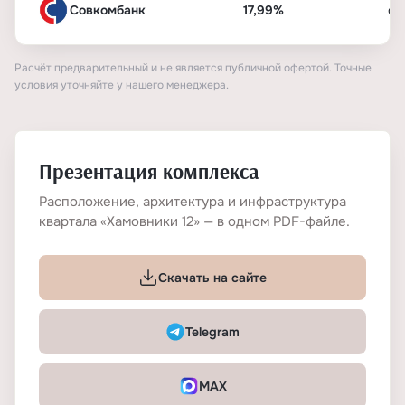
Совкомбанк
17,99%
от
Расчёт предварительный и не является публичной офертой. Точные
условия уточняйте у нашего менеджера.
Презентация комплекса
Расположение, архитектура и инфраструктура
квартала «Хамовники 12» — в одном PDF-файле.
Скачать на сайте
Telegram
MAX