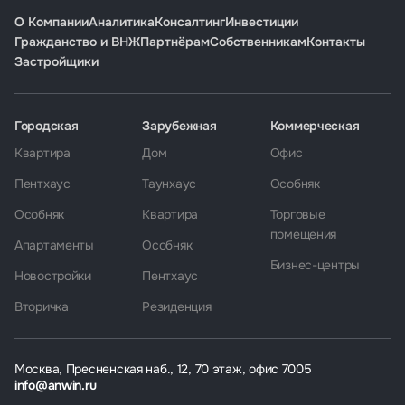
О Компании
Аналитика
Консалтинг
Инвестиции
Гражданство и ВНЖ
Партнёрам
Собственникам
Контакты
Застройщики
Городская
Зарубежная
Коммерческая
Квартира
Дом
Офис
Пентхаус
Таунхаус
Особняк
Особняк
Квартира
Торговые
помещения
Апартаменты
Особняк
Бизнес-центры
Новостройки
Пентхаус
Вторичка
Резиденция
Москва, Пресненская наб., 12, 70 этаж, офис 7005
info@anwin.ru