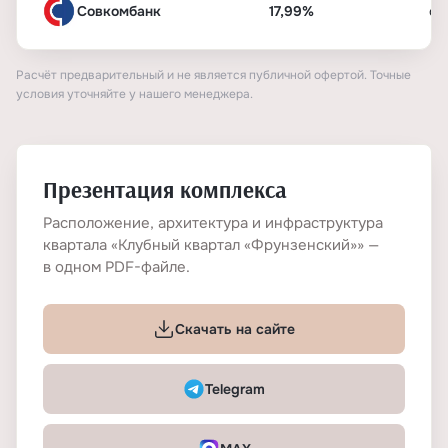
Совкомбанк
17,99%
от
Расчёт предварительный и не является публичной офертой. Точные
условия уточняйте у нашего менеджера.
Презентация комплекса
Расположение, архитектура и инфраструктура
квартала «Клубный квартал «Фрунзенский»» —
в одном PDF-файле.
Скачать на сайте
Telegram