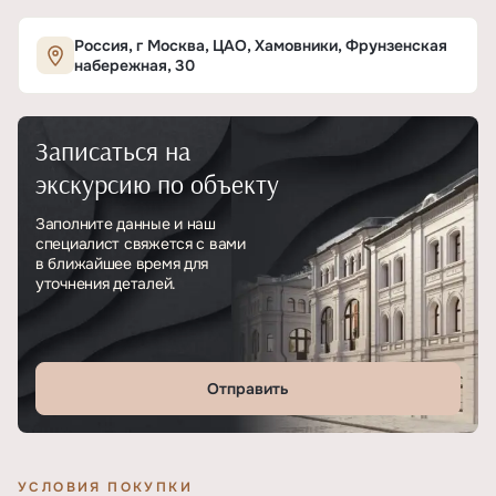
Характеристики ЖК «Клубный квартал «Фрун
Россия, г Москва, ЦАО, Хамовники, Фрунзенская
набережная, 30
ОСНОВНЫЕ
Записаться на
Тип
ЖК
экскурсию по объекту
Класс проекта
Элитный
Заполните данные и наш
специалист свяжется с вами
Этажность
13
в ближайшее время для
уточнения деталей.
Отделка
Без отделки
Отправить
УСЛОВИЯ ПОКУПКИ