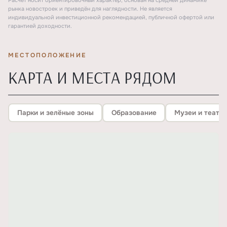
Расчёт носит ориентировочный характер, основан на средней динамике
рынка новостроек и приведён для наглядности. Не является
индивидуальной инвестиционной рекомендацией, публичной офертой или
гарантией доходности.
МЕСТОПОЛОЖЕНИЕ
КАРТА И МЕСТА РЯДОМ
Парки и зелёные зоны
Образование
Музеи и театр