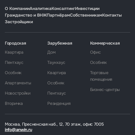
О Компании
Аналитика
Консалтинг
Инвестиции
Гражданство и ВНЖ
Партнёрам
Собственникам
Контакты
Застройщики
Городская
Зарубежная
Коммерческая
Квартира
Дом
Офис
Пентхаус
Таунхаус
Особняк
Особняк
Квартира
Торговые
помещения
Апартаменты
Особняк
Бизнес-центры
Новостройки
Пентхаус
Вторичка
Резиденция
Москва, Пресненская наб., 12, 70 этаж, офис 7005
info@anwin.ru