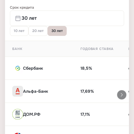
Срок кредита
10 лет
20 лет
30 лет
БАНК
ГОДОВАЯ СТАВКА
ПЕ
Сбербанк
18,5%
от
Альфа-Банк
17,69%
от
ДОМ.РФ
17,1%
от