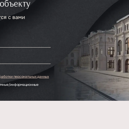
 объекту
тся с вами
.
бработки персональных данных
ламные/информационные