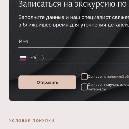
Записаться на экскурсию по
Тип
ЖК
Класс проекта
Элитный
Этажность
Заполните данные и наш специалист свяже
Отделка
5
Без отделки
в ближайшее время для уточнения деталей
Согласен
с политикой о
Отправить
Согласен получать рек
материалы
УСЛОВИЯ ПОКУПКИ