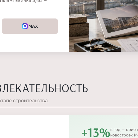
тала «Ильинка 3/8» —
MAX
ВЛЕКАТЕЛЬНОСТЬ
этапе строительства.
+13%
в год — орие
новостроек М