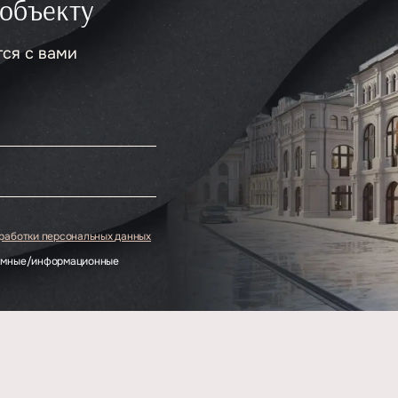
 объекту
тся с вами
.
бработки персональных данных
ламные/информационные