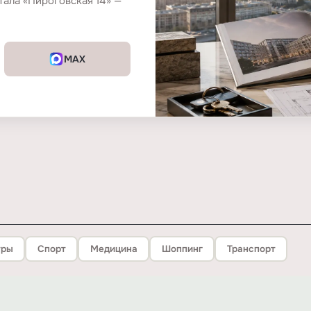
тала «Пироговская 14» —
MAX
тры
Спорт
Медицина
Шоппинг
Транспорт