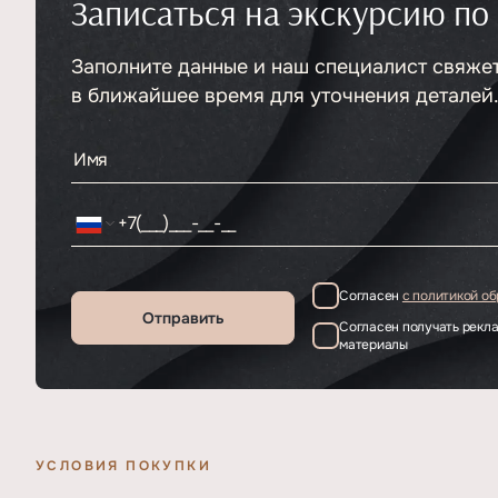
Записаться на экскурсию по
Тип
ЖК
Этажность
9
Отделка
Заполните данные и наш специалист свяже
По запросу
в ближайшее время для уточнения деталей
Согласен
с политикой о
Отправить
Согласен получать рек
материалы
УСЛОВИЯ ПОКУПКИ