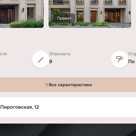
Проект
ости
Этажность
Отд
9
По
Все характеристики
4»
 Пироговская, 12