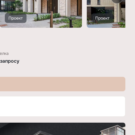
Проект
Проект
елка
 запросу