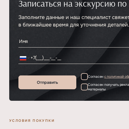
Записаться на экскурсию по
Тип
ЖК
Класс проекта
Элитный
Этажность
Заполните данные и наш специалист свяже
Отделка
10
По запросу
в ближайшее время для уточнения деталей
Согласен
с политикой о
Отправить
Согласен получать рек
материалы
УСЛОВИЯ ПОКУПКИ