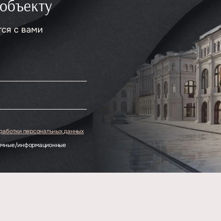
 объекту
тся с вами
.
бработки персональных данных
ламные/информационные