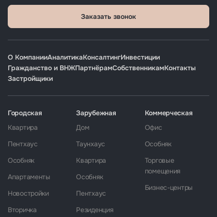
Заказать звонок
О Компании
Аналитика
Консалтинг
Инвестиции
Гражданство и ВНЖ
Партнёрам
Собственникам
Контакты
Застройщики
Городская
Зарубежная
Коммерческая
Квартира
Дом
Офис
Пентхаус
Таунхаус
Особняк
Особняк
Квартира
Торговые
помещения
Апартаменты
Особняк
Бизнес-центры
Новостройки
Пентхаус
Вторичка
Резиденция