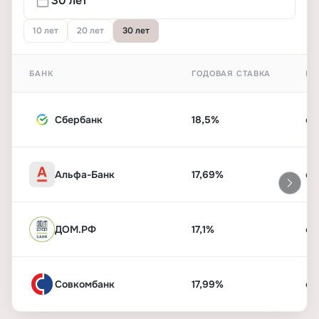
10 лет
20 лет
30 лет
БАНК
ГОДОВАЯ СТАВКА
ПЕ
Сбербанк
18,5%
от
Альфа-Банк
17,69%
от
ДОМ.РФ
17,1%
от
Совкомбанк
17,99%
от