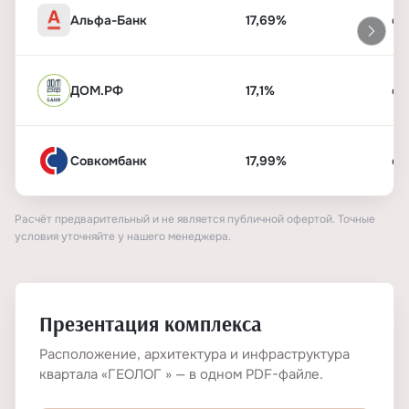
Альфа-Банк
17,69%
от
ДОМ.РФ
17,1%
от
Совкомбанк
17,99%
от
Расчёт предварительный и не является публичной офертой. Точные
условия уточняйте у нашего менеджера.
Презентация комплекса
Расположение, архитектура и инфраструктура
квартала «ГЕОЛОГ » — в одном PDF-файле.