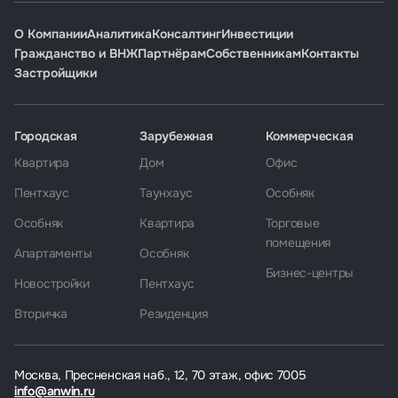
О Компании
Аналитика
Консалтинг
Инвестиции
Гражданство и ВНЖ
Партнёрам
Собственникам
Контакты
Застройщики
Городская
Зарубежная
Коммерческая
Квартира
Дом
Офис
Пентхаус
Таунхаус
Особняк
Особняк
Квартира
Торговые
помещения
Апартаменты
Особняк
Бизнес-центры
Новостройки
Пентхаус
Вторичка
Резиденция
Москва, Пресненская наб., 12, 70 этаж, офис 7005
info@anwin.ru