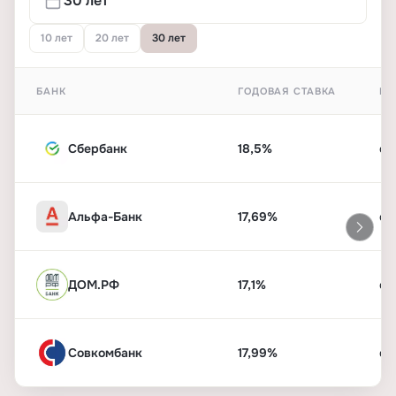
10 лет
20 лет
30 лет
БАНК
ГОДОВАЯ СТАВКА
ПЕ
Сбербанк
18,5%
от
Альфа-Банк
17,69%
от
ДОМ.РФ
17,1%
от
Совкомбанк
17,99%
от